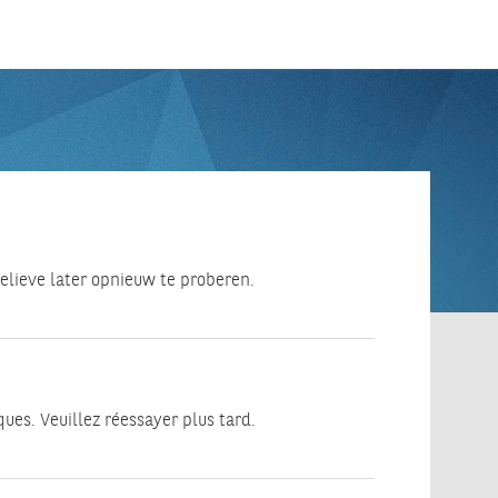
lieve later opnieuw te proberen.
ues. Veuillez réessayer plus tard.